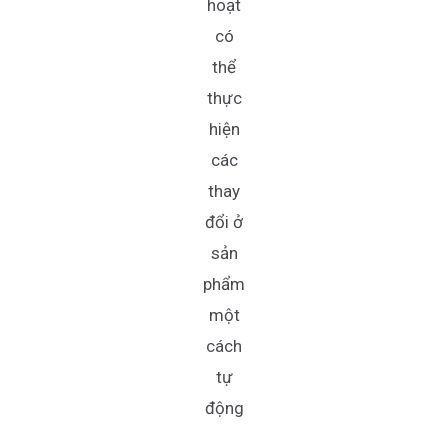
hoạt
có
thể
thực
hiện
các
thay
đổi ở
sản
phẩm
một
cách
tự
động