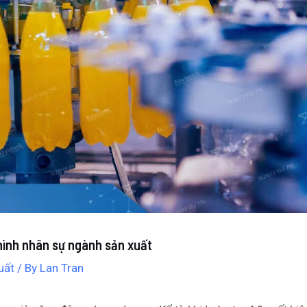
 hình nhân sự ngành sản xuất
uất
/ By
Lan Tran