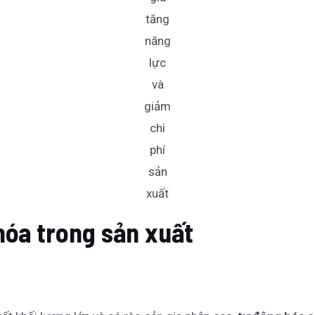
tăng
năng
lực
và
giảm
chi
phí
sản
xuất
hóa trong sản xuất