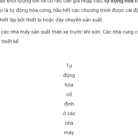
uất khối lượng lớn và có rào cản gia nhập cao,
tự động hóa 
i là tự động hóa cứng, hầu hết các chương trình được cài đ
hiết lập bởi thiết bị hoặc dây chuyền sản xuất.
à các nhà máy sản xuất thân xe trước khi sơn. Các nhà cung 
 thiết kế.
Tự
động
hóa
cố
định
ở các
nhà
máy