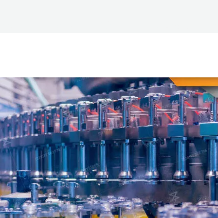
 phẩm
Dịch vụ
Kiến thức
Về Công Ty
Liê