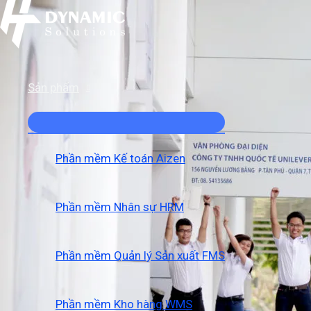
MENU
MENU
MENU
Skip
Post
Type
Name*
Email*
Website
TOGGLE
TOGGLE
TOGGLE
to
navigation
here..
content
Sản phẩm
Phần mềm Kế toán Aizen
Phần mềm Nhân sự HRM
Phần mềm Quản lý Sản xuất FMS
Phần mềm Kho hàng WMS