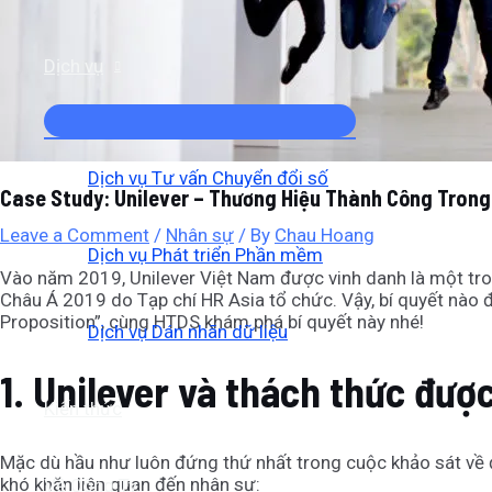
Dịch vụ
Dịch vụ Tư vấn Chuyển đổi số
Case Study: Unilever – Thương Hiệu Thành Công Trong
Leave a Comment
/
Nhân sự
/ By
Chau Hoang
Dịch vụ Phát triển Phần mềm
Vào năm 2019, Unilever Việt Nam được vinh danh là một tron
Châu Á 2019 do Tạp chí HR Asia tổ chức. Vậy, bí quyết nào 
Proposition”, cùng HTDS khám phá bí quyết này nhé!
Dịch vụ Dán nhãn dữ liệu
1.
Unilever và thách thức đượ
Kiến thức
Mặc dù hầu như luôn đứng thứ nhất trong cuộc khảo sát về độ
khó khăn liên quan đến nhân sự:
Về Công Ty