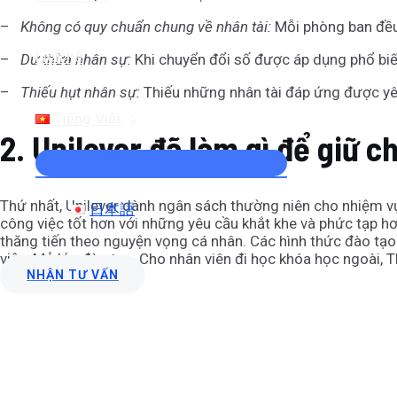
–
Không có quy chuẩn chung về nhân tài:
Mỗi phòng ban đều
Liên hệ
–
Dư thừa nhân sự:
Khi chuyển đổi số được áp dụng phổ biế
–
Thiếu hụt nhân sự:
Thiếu những nhân tài đáp ứng được yêu
Tiếng Việt
2.
Unilever đã làm gì để giữ c
Thứ nhất, Unilever dành ngân sách thường niên cho nhiệm vụ 
日本語
công việc tốt hơn với những yêu cầu khắt khe và phức tạp hơn
thăng tiến theo nguyện vọng cá nhân. Các hình thức đào tạo
việc, Mở lớp đào tạo, Cho nhân viên đi học khóa học ngoài, 
NHẬN TƯ VẤN