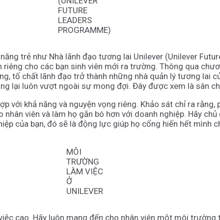
(UNILEVER
FUTURE
LEADERS
PROGRAMME)
i năng trẻ như Nhà lãnh đạo tương lai Unilever (Unilever Fu
riêng cho các bạn sinh viên mới ra trường. Thông qua chương
năng, tố chất lãnh đạo trở thành những nhà quản lý tương lai
ng lại luôn vượt ngoài sự mong đợi. Đây được xem là sân chơ
 hợp với khả năng và nguyện vọng riêng. Khảo sát chỉ ra rằng,
 nhân viên và làm họ gắn bó hơn với doanh nghiệp. Hãy chủ đ
iệp của bạn, đó sẽ là động lực giúp họ cống hiến hết mình ch
MÔI
TRƯỜNG
LÀM VIỆC
Ở
UNILEVER
việc cao. Hãy luôn mang đến cho nhân viên một môi trường th