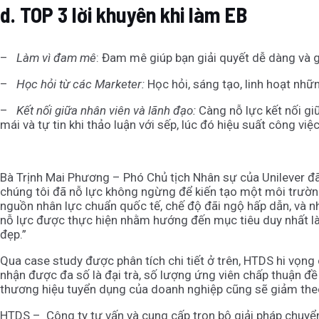
d.
TOP 3 lời khuyên khi làm EB
–
Làm vì đam mê
: Đam mê giúp bạn giải quyết dễ dàng và g
–
Học hỏi từ các Marketer:
Học hỏi, sáng tạo, linh hoạt nhữ
–
Kết nối giữa nhân viên và lãnh đạo:
Càng nỗ lực kết nối gi
mái và tự tin khi thảo luận với sếp, lúc đó hiệu suất công v
Bà Trịnh Mai Phương – Phó Chủ tịch Nhân sự của Unilever đã
chúng tôi đã nỗ lực không ngừng để kiến tạo một môi trường
nguồn nhân lực chuẩn quốc tế, chế độ đãi ngộ hấp dẫn, và nh
nỗ lực được thực hiện nhằm hướng đến mục tiêu duy nhất l
đẹp.”
Qua case study được phân tích chi tiết ở trên, HTDS hi vọn
nhận được đa số là đại trà, số lượng ứng viên chấp thuận đ
thương hiệu tuyển dụng của doanh nghiệp cũng sẽ giảm theo
HTDS – Công ty tư vấn và cung cấp trọn bộ giải pháp chuyể