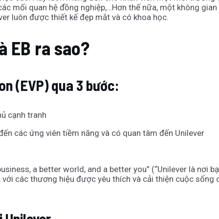
ng các mối quan hệ đồng nghiệp,…Hơn thế nữa, một không gia
ever luôn được thiết kế đẹp mắt và có khoa học.
à EB ra sao?
on (EVP) qua 3 bước:
hủ cạnh tranh
 đến các ứng viên tiềm năng và có quan tâm đến Unilever
business, a better world, and a better you” (“Unilever là nơ
ệc với các thương hiệu được yêu thích và cải thiện cuộc sốn
 Unilever