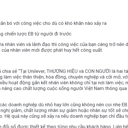
ắn bó với công việc cho dù có khó khăn nào xảy ra
ng chiến lược EB từ người đi trước
ữa nhân viên và lãnh đạo thì công việc của bạn càng trở nên 
iệc của nhân viên mới được phát huy hết công suất.
 chia sẻ “Tại Unilever, THƯƠNG HIỆU và CON NGƯỜI là hai tài
 làm việc thân thiện, hòa đồng, chuyên nghiệp và cởi mở, vớ
iều hoạt động gắn kết nhân viên không chỉ tại nơi làm việc,
à nâng cao chất lượng cuộc sống người Việt Nam thông qua
g các doanh nghiệp dù nhỏ hay lớn cũng không nên coi nhẹ E
ề nghị giảm, chất lượng nhân sự giảm hoặc nhân sự tốt sẽ ch
. Hệ quả này cũng sẽ xảy ra nếu doanh nghiệp bạn chỉ đầu t
n đổi số được thiết kế theo từng nhu cầu khách hàng. Liên