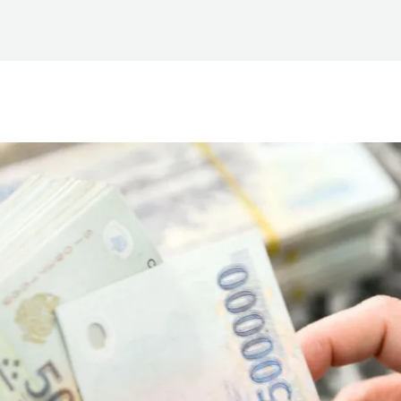
 phẩm
Dịch vụ
Kiến thức
Về Công Ty
Liê