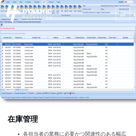
内
Post
MAI
容
navigation
ME
を
ス
キ
ッ
プ
在庫管理
各担当者の業務に必要かつ関連性のある幅広