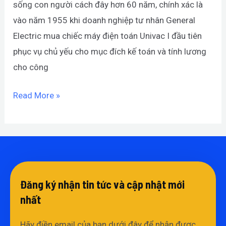
sống con người cách đây hơn 60 năm, chính xác là
kế
vào năm 1955 khi doanh nghiệp tư nhân General
toán
Electric mua chiếc máy điện toán Univac I đầu tiên
phục vụ chủ yếu cho mục đích kế toán và tính lương
cho công
Read More »
Đăng ký nhận tin tức và cập nhật mới
nhất​
Hãy điền email của bạn dưới đây để nhận được