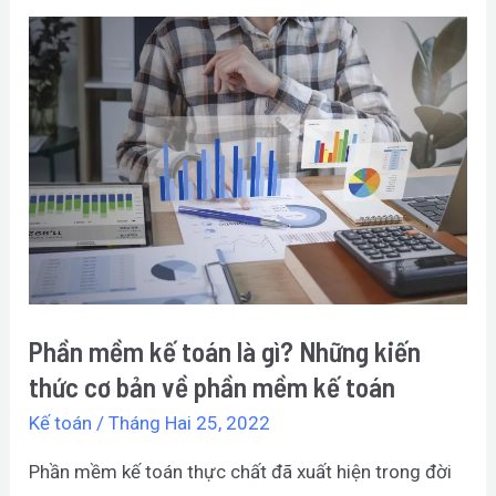
Phần
mềm
kế
toán
là
gì?
Những
kiến
thức
cơ
Phần mềm kế toán là gì? Những kiến
bản
thức cơ bản về phần mềm kế toán
về
Kế toán
/
Tháng Hai 25, 2022
phần
Phần mềm kế toán thực chất đã xuất hiện trong đời
mềm