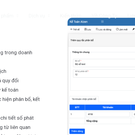
 phẩm
Dịch vụ
Kiến thức
Về Công Ty
Liê
ng trong doanh
ịch
iá quy đổi
ỳ kế toán
 hiện phân bổ, kết
chi tiết số phát
g từ liên quan