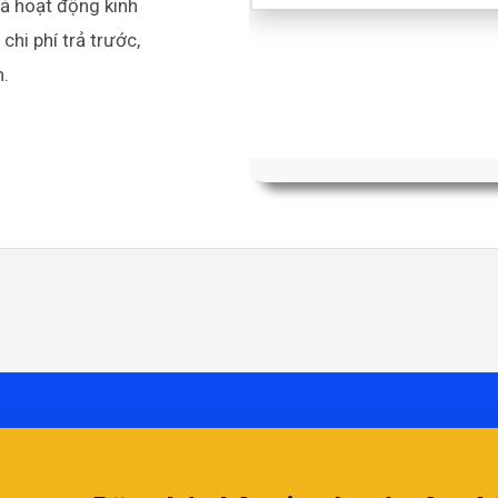
uả hoạt động kinh
chi phí trả trước,
n.